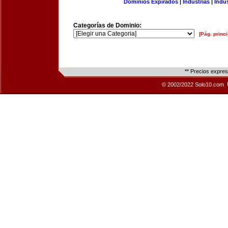
Dominios Expirados
|
Industrias
|
Indu
Categorías de Dominio:
[Pág. princi
** Precios expre
© 2002/2022 Solo10.com