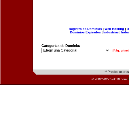
Registro de Dominios
|
Web Hosting
|
D
Dominios Expirados
|
Industrias
|
Indu
Categorías de Dominio:
[Pág. princi
** Precios expre
© 2002/2022 Solo10.com