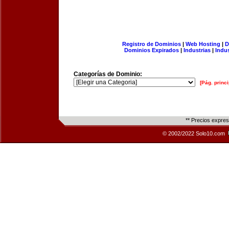
Registro de Dominios
|
Web Hosting
|
D
Dominios Expirados
|
Industrias
|
Indu
Categorías de Dominio:
[Pág. princi
** Precios expre
© 2002/2022 Solo10.com