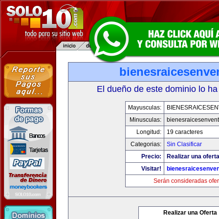
bienesraicesenve
El dueño de este dominio lo ha
Mayusculas:
BIENESRAICESEN
Minusculas:
bienesraicesenven
Longitud:
19 caracteres
Categorias:
Sin Clasificar
Precio:
Realizar una oferta
Visitar!
bienesraicesenve
Serán consideradas ofer
Realizar una Oferta