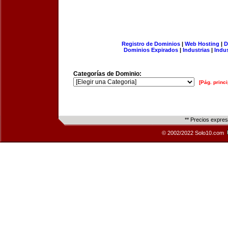
Registro de Dominios
|
Web Hosting
|
D
Dominios Expirados
|
Industrias
|
Indu
Categorías de Dominio:
[Pág. princi
** Precios expre
© 2002/2022 Solo10.com