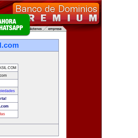
l.com
SIL.COM
.com
piedades
rta!
l.com
tas