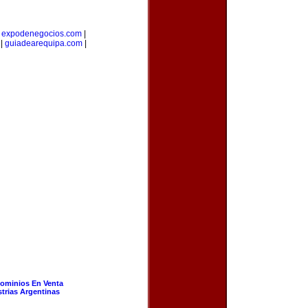
|
expodenegocios.com
|
|
guiadearequipa.com
|
ominios En Venta
strias Argentinas