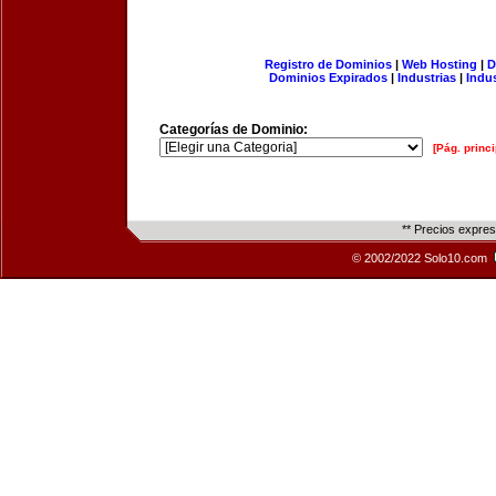
Registro de Dominios
|
Web Hosting
|
D
Dominios Expirados
|
Industrias
|
Indu
Categorías de Dominio:
[Pág. princi
** Precios expre
© 2002/2022 Solo10.com