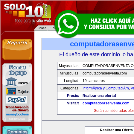
computadorasenv
El dueño de este dominio lo ha
Mayusculas:
COMPUTADORASENVENTA.
Minusculas:
computadorasenventa.com
Longitud:
19 caracteres
Categorias:
InformÃ¡tica y ComputaciÃ³n
,
V
Precio:
Realizar una oferta!
Visitar!
computadorasenventa.com
Serán consideradas ofer
Realizar una Oferta