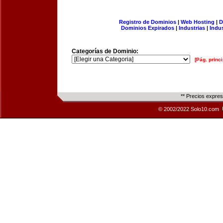
Registro de Dominios
|
Web Hosting
|
D
Dominios Expirados
|
Industrias
|
Indu
Categorías de Dominio:
[Pág. princi
** Precios expre
© 2002/2022 Solo10.com