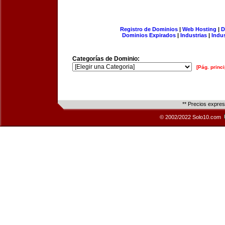
Registro de Dominios
|
Web Hosting
|
D
Dominios Expirados
|
Industrias
|
Indu
Categorías de Dominio:
[Pág. princi
** Precios expre
© 2002/2022 Solo10.com